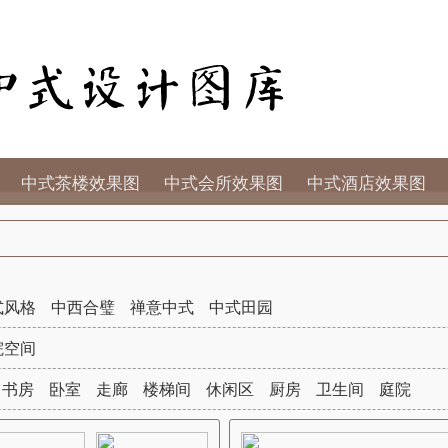
中式茶楼效果图
中式会所效果图
中式酒店效果图
式风格
中西合璧
禅意中式
中式田园
院空间
书房
卧室
走廊
楼梯间
休闲区
厨房
卫生间
庭院