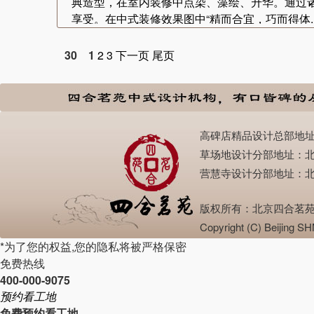
典造型，在室内装修中点染、藻绘、升华。通过
享受。在中式装修效果图中“精而合宜，巧而得体..
30
1
2
3
下一页
尾页
高碑店精品设计总部地址：北京
草场地设计分部地址：北京市朝
营慧寺设计分部地址：北京西四
版权所有：北京四合茗苑建筑设计
Copyright (C) Beijin
*为了您的权益,您的隐私将被严格保密
免费热线
400-000-9075
预约看工地
免费预约看工地