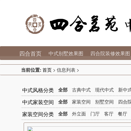
四合首页
中式别墅效果图
四合院装修效果图
当前位置:
首页
> 信息列表 >
中式风格分类
全部
古典中式
现代中式
新中
中式家装空间
全部
家装空间
别墅空间
四合
家装空间分类
全部
外立面
门厅
客厅
餐厅