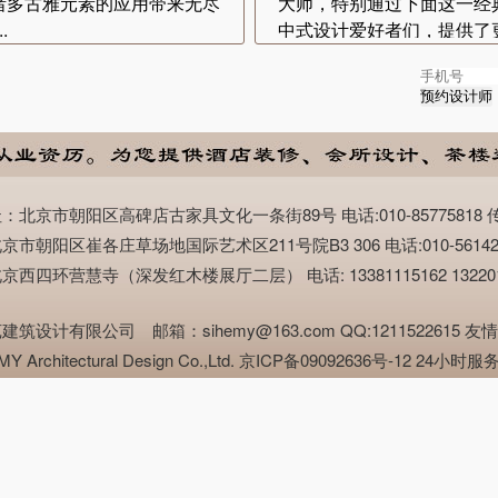
诸多古雅元素的应用带来无尽
大师，特别通过下面这一经
.
中式设计爱好者们，提供了更
市朝阳区高碑店古家具文化一条街89号 电话:010-85775818 传真:0
阳区崔各庄草场地国际艺术区211号院B3 306 电话:010-56142888 
环营慧寺（深发红木楼展厅二层） 电话: 13381115162 1322019088
有限公司 邮箱：sihemy@163.com QQ:1211522615 友情链接
g SHMY Architectural Design Co.,Ltd. 京ICP备09092636号-12 24