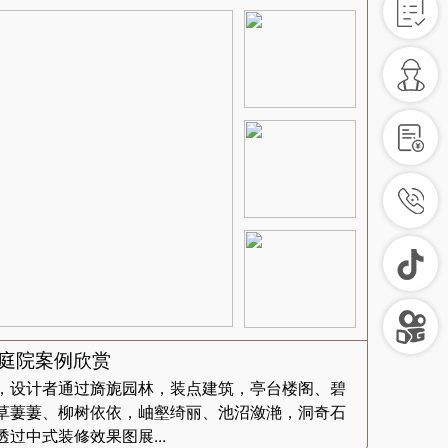
计庭院案例欣赏
，设计者通过旖旎园林，装点建筑，亭台楼阁、碧
草萋萋、柳树依依，岫壑绮丽、池沼潋滟，洞奇石
过中式装修效果图展...