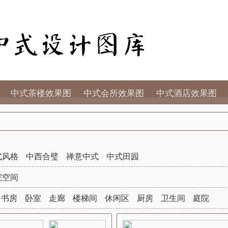
中式茶楼效果图
中式会所效果图
中式酒店效果图
式风格
中西合璧
禅意中式
中式田园
院空间
书房
卧室
走廊
楼梯间
休闲区
厨房
卫生间
庭院