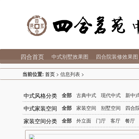
四合首页
中式别墅效果图
四合院装修效果图
当前位置:
首页
> 信息列表 >
中式风格分类
全部
古典中式
现代中式
新中
中式家装空间
全部
家装空间
别墅空间
四合
家装空间分类
全部
外立面
门厅
客厅
餐厅