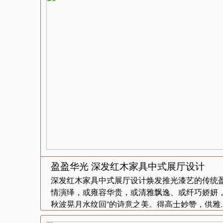
盈盈华光 深发红木家具中式展厅设计
深发红木家具中式展厅设计焕发推光漆艺的传统
情演绎，或雍容华贵，或清雅飘逸、或纤巧娇妍，
秋波晃月水纹回”的诗意之美。得高士妙赞，供雅..