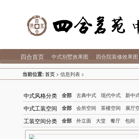
四合首页
中式别墅效果图
四合院装修效果图
当前位置:
首页
> 信息列表 >
中式风格分类
全部
古典中式
现代中式
新中
中式工装空间
全部
会所空间
茶楼空间
展厅
工装空间分类
全部
外立面
大堂
餐厅
包间