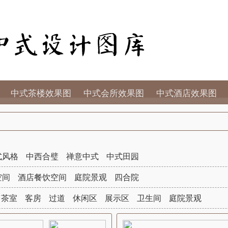
中式茶楼效果图
中式会所效果图
中式酒店效果图
式风格
中西合璧
禅意中式
中式田园
空间
酒店餐饮空间
庭院景观
四合院
茶室
客房
过道
休闲区
展示区
卫生间
庭院景观