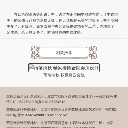
在四合院高级会所设计中，透过方正空间中对称布局，让中式审
美下的装修设计魅力尽展无疑，在天花板暖光等的渲染下，整个空间
更多了几分暖意。而罗汉榻与办公桌等镌镂精美的工艺，也增添了十
足质感。给人尊宠备至、唯我独尊的中式体验。
相关推荐
雨落清秋 畅风楼四合院
高碑店精品设计总部地址：北京市朝阳区高碑店古家具文化一条街89号 电
话:010-85775818 传真:010-85764618
草场地设计分部地址：北京市朝阳区崔各庄草场地国际艺术区211号院B3
306 电话:010-56142888 13321115162
营慧寺设计分部地址：北京西四环营慧寺（深发红木楼展厅二层） 电话:
13381115162 13220190888 邮箱：sihemy@sihemy.com