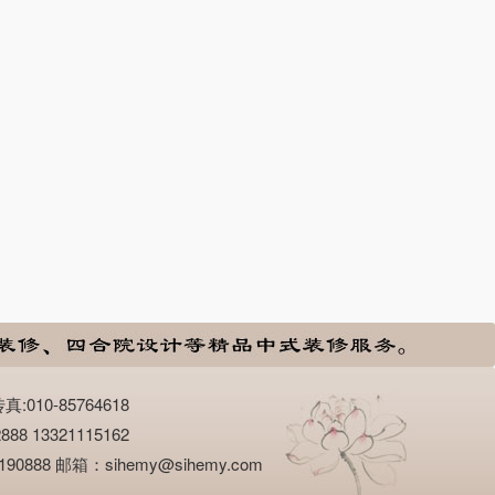
10-85764618
13321115162
8 邮箱：sihemy@sihemy.com