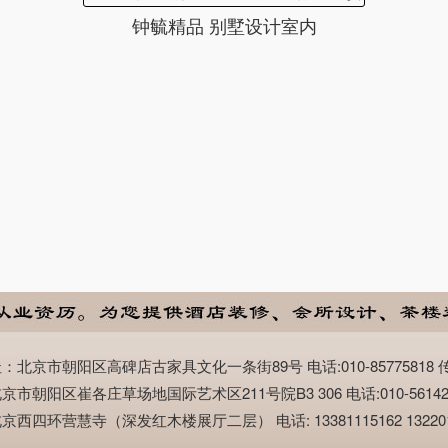
钟毓精品 别墅设计室内
市朝阳区高碑店古家具文化一条街89号 电话:010-85775818 传真:0
阳区崔各庄草场地国际艺术区211号院B3 306 电话:010-56142888 
环营慧寺（深发红木楼展厅二层） 电话: 13381115162 1322019088