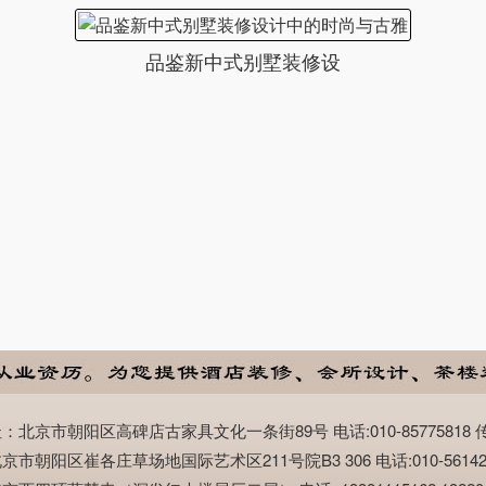
品鉴新中式别墅装修设
市朝阳区高碑店古家具文化一条街89号 电话:010-85775818 传真:0
阳区崔各庄草场地国际艺术区211号院B3 306 电话:010-56142888 